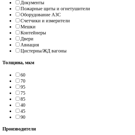
Документы
Пожарные щиты и огнетушители
Оборудование АЗС
Счетчики и измерители
Мешки
Контейнеры
Двери
Авиация
Цистерны/ЖД вагоны
Толщина, мкм
60
70
95
75
85
40
45
90
Производители