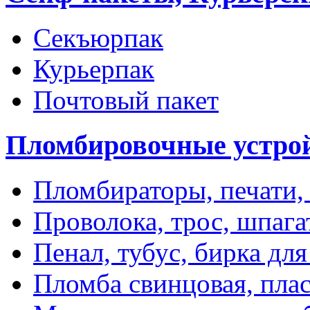
Секъюрпак
Курьерпак
Почтовый пакет
Пломбировочные устро
Пломбираторы, печати,
Проволока, трос, шпаг
Пенал, тубус, бирка дл
Пломба свинцовая, пла