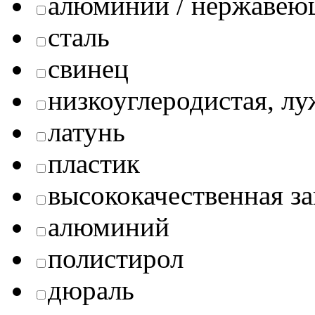
алюминий / нержавею
сталь
свинец
низкоуглеродистая, л
латунь
пластик
высококачественная за
алюминий
полистирол
дюраль