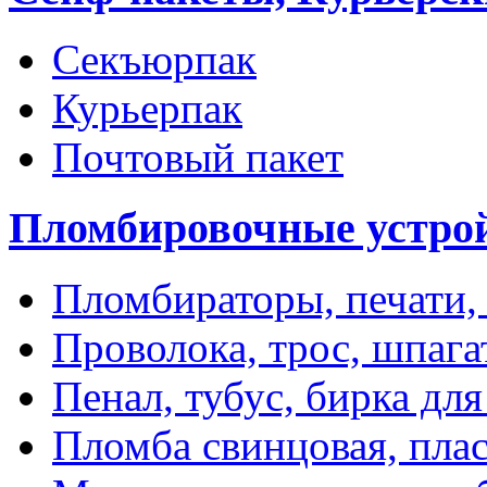
Секъюрпак
Курьерпак
Почтовый пакет
Пломбировочные устро
Пломбираторы, печати,
Проволока, трос, шпаг
Пенал, тубус, бирка дл
Пломба свинцовая, пла