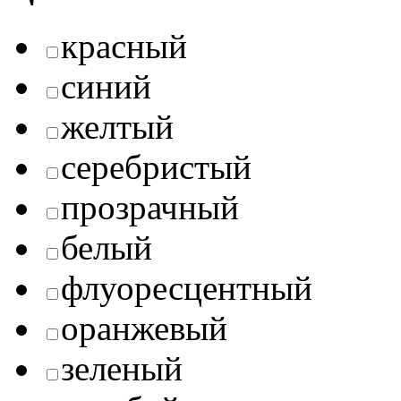
красный
синий
желтый
серебристый
прозрачный
белый
флуоресцентный
оранжевый
зеленый