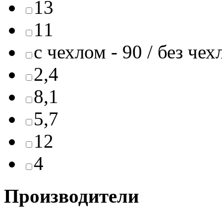
13
11
с чехлом - 90 / без чех
2,4
8,1
5,7
12
4
Производители