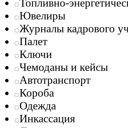
Топливно-энергетичес
Ювелиры
Журналы кадрового уч
Палет
Ключи
Чемоданы и кейсы
Автотранспорт
Короба
Одежда
Инкассация