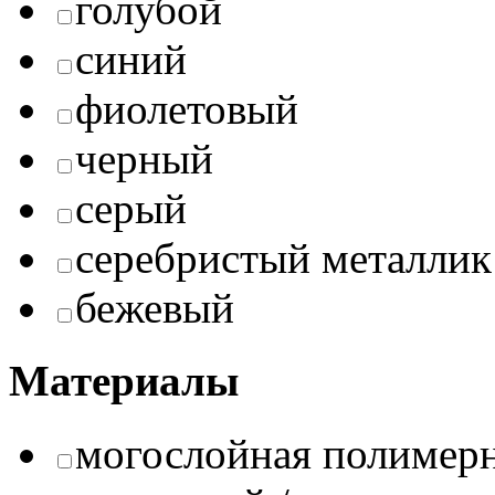
голубой
синий
фиолетовый
черный
серый
серебристый металлик
бежевый
Материалы
могослойная полимерн