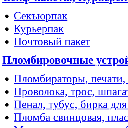
Секъюрпак
Курьерпак
Почтовый пакет
Пломбировочные устро
Пломбираторы, печати,
Проволока, трос, шпаг
Пенал, тубус, бирка дл
Пломба свинцовая, пла