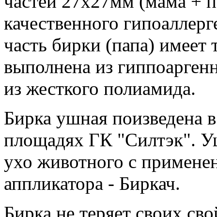
частей 27х27мм (мама + п
качественного гипоаллерг
часть бирки (папа) имеет
выполнена из гиппоаргенн
из жесткого полиамида.
Бирка ушная поизведена в
площадях ГК "Силтэк". Уш
ухо животного с примене
аппликатора - Биркач.
Бирка не теряет своих сво