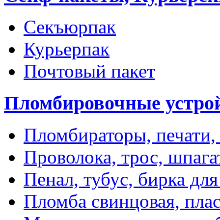
Секъюрпак
Курьерпак
Почтовый пакет
Пломбировочные устро
Пломбираторы, печати,
Проволока, трос, шпаг
Пенал, тубус, бирка дл
Пломба свинцовая, пла