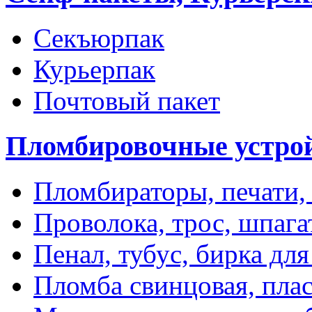
Секъюрпак
Курьерпак
Почтовый пакет
Пломбировочные устро
Пломбираторы, печати,
Проволока, трос, шпаг
Пенал, тубус, бирка дл
Пломба свинцовая, пла