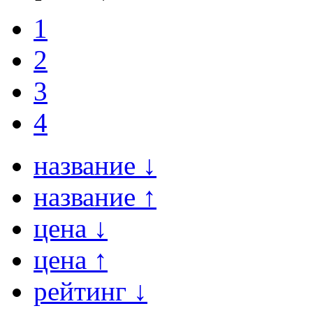
1
2
3
4
название ↓
название ↑
цена ↓
цена ↑
рейтинг ↓